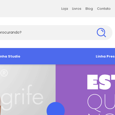
Loja
Livros
Blog
Contato
Loja
Livros
Blog
Contato
s Exatas e da Terra
inha Studio
Ciências Humanas
Ciências Soc
Linha Pres
s Agrárias e Tecnologia
amiseta
Babylook
Antropologia e Sociologia
Administra
Camisa So
Manga Curta
Ciência Política
Arquitetura 
Camiseta 
Direito e Filosofia
Comunicaç
Educação e Psicologia
Economia
História e Geografia
Sociologia