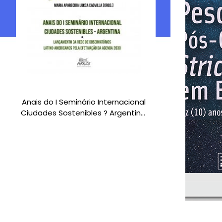
Pesquisa-Tr
delineando 
ressignificar o 
de d