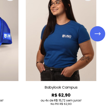
Bermuda Fitness
R$ 127,90
4
de
R$ 31,98
sem juros!
No PIX
R$ 127,90