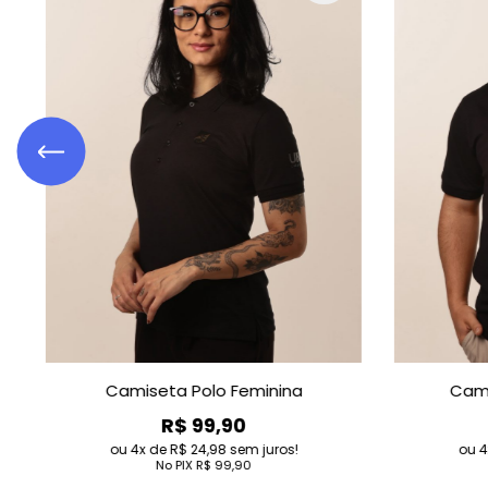
Boné Campus
Babyl
R$ 39,90
R$
4
de
R$ 9,97
sem juros!
4
de
R$
No PIX
R$ 39,90
No P