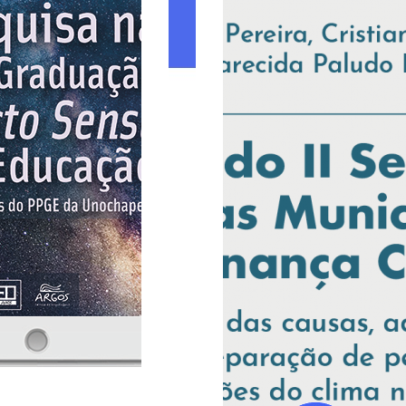
ans-Formação:
caminhos para
processo formativo
ocentes