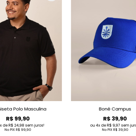
ook Campus
Babylook Space
 62,90
R$ 109,90
 15,72
sem juros!
4
de
R$ 27,48
sem juros!
IX
R$ 62,90
No PIX
R$ 109,90