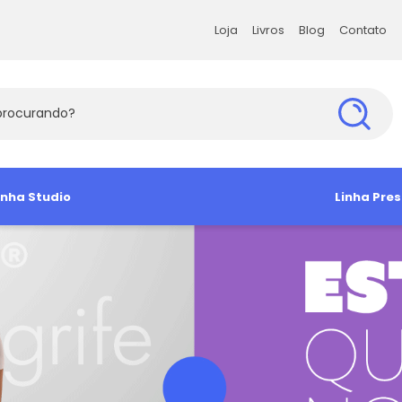
Loja
Livros
Blog
Contato
Loja
Livros
Blog
Contato
s Exatas e da Terra
inha Studio
Ciências Humanas
Ciências Soc
Linha Pres
s Agrárias e Tecnologia
amiseta
Babylook
Antropologia e Sociologia
Administra
Camisa So
Manga Curta
Ciência Política
Arquitetura 
Camiseta 
Direito e Filosofia
Comunicaç
Educação e Psicologia
Economia
História e Geografia
Sociologia