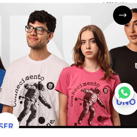
 PESQUISA NA PÓS-GRADUAÇÃO
STRICTO SENSU EM EDUCAÇÃO
produzir conhecimentos e
mundos