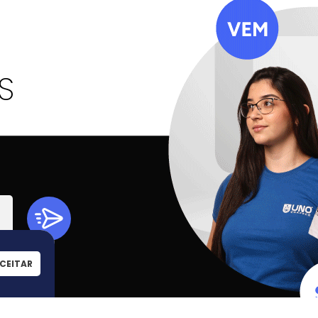
A
S
CEITAR