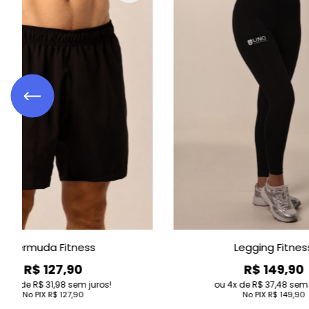
egging Fitness
Camiseta DryCool Fitn
R$ 149,90
R$ 99,90
de
R$ 37,48
sem juros!
4
de
R$ 24,98
sem juro
No PIX
R$ 149,90
No PIX
R$ 99,90