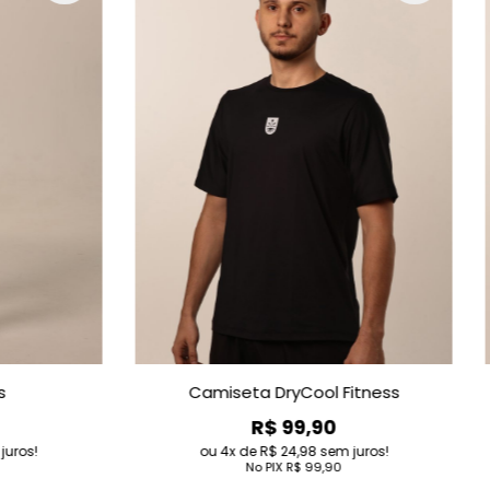
ess
Babylook DryCool Fitness
R$ 99,90
s!
4
de
R$ 24,98
sem juros!
No PIX
R$ 99,90