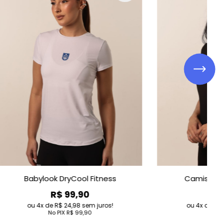
Camiseta Polo Feminina
Camiseta 
R$ 99,90
R$ 62
4
de
R$ 24,98
sem juros!
4
de
R$ 15,7
No PIX
R$ 99,90
No PIX
R$ 