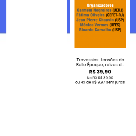
Travessias: tensões da
Belle Époque, raízes do
contemporâneo
R$ 39,90
No PIX
R$ 39,90
4
de
R$ 9,97
sem juros!