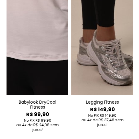
Legging Fitness
Babylook Campus
R$ 149,90
R$ 62,90
No PIX
R$ 149,90
No PIX
R$ 62,90
4
de
R$ 37,48
sem
4
de
R$ 15,72
sem juros!
juros!