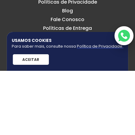
Políticas de Privacidade
Blog
Fale Conosco
Políticas de Entrega
Políticas de Troca
USAMOS COOKIES
Para saber mais, consulte nossa
Política de Privacidade
.
EDITORA ARGOS
ACEITAR
Sobre a Argos
Voz do Autor
Como Publicar
Anais
Catálogo
Manual E-book
CENTRAL DE ATENDIMENTO
(49)