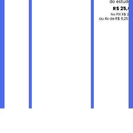
do estudo da
contabilidade
R$ 25,00
No PIX
R$ 25,00
4
de
R$ 6,25
sem juros!