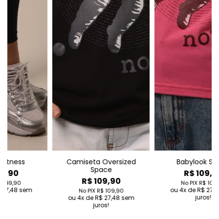
Camiseta Oversized
Babylook Space
Space
R$ 109,90
R$ 109,90
No PIX
R$ 109,90
4
de
R$ 27,48
sem
No PIX
R$ 109,90
juros!
4
de
R$ 27,48
sem
juros!