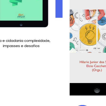
Os Filósofos e a educação - 
R$ 26,00
4
de
R$ 6,50
sem juros!
No PIX
R$ 26,00