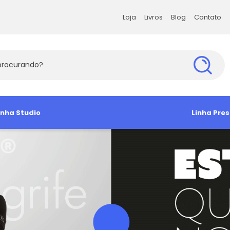
Loja
Livros
Blog
Contato
Loja
Livros
Blog
Contato
s Exatas e da Terra
inha Studio
Ciências Humanas
Ciências Soc
Linha Pres
s Agrárias e Tecnologia
amiseta
Babylook
Antropologia e Sociologia
Administra
Camisa So
Manga Curta
Ciência Política
Arquitetura 
Camiseta 
Direito e Filosofia
Comunicaç
Educação e Psicologia
Economia
História e Geografia
Sociologia