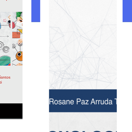
Ebook
Autismo, docência e práticas
pedagógicas: alinhavando
conceitos pelo olhar da Teoria
Histórico-Cultural