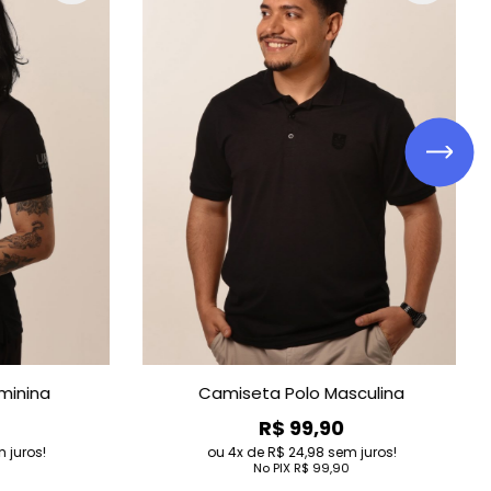
Babylook Space
R$ 109,90
s!
4
de
R$ 27,48
sem juros!
No PIX
R$ 109,90