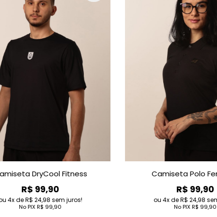
seta Polo Masculina
Legging Fitness
R$ 99,90
R$ 149,90
de
R$ 24,98
sem juros!
4
de
R$ 37,48
sem juro
No PIX
R$ 99,90
No PIX
R$ 149,90