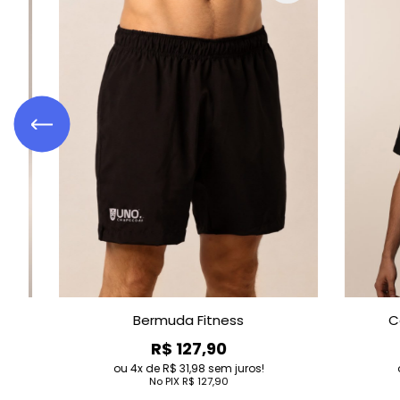
Camiseta Polo Feminina
Cami
R$ 99,90
4
de
R$ 24,98
sem juros!
4
No PIX
R$ 99,90