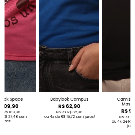
us
Camiseta Polo
Camiseta Campus
Masculina
R$ 62,90
R$ 99,90
No PIX
R$ 62,90
uros!
4
de
R$ 15,72
sem juros
No PIX
R$ 99,90
4
de
R$ 24,98
sem
juros!