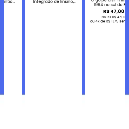
O golpe civil-militar de
o,
1964 no sul do Brasil
 da
R$ 47,00
No PIX
R$ 47,00
ca
4
de
R$ 11,75
sem juros!
da