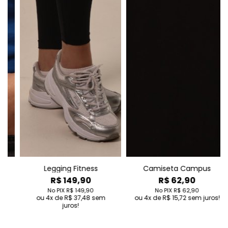
Camiseta Campus
Camiseta DryCool
Fitness
R$ 62,90
R$ 99,90
No PIX
R$ 62,90
4
de
R$ 15,72
sem juros!
No PIX
R$ 99,90
4
de
R$ 24,98
sem
juros!