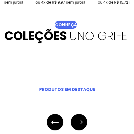
os!
4
de
R$ 9,97
sem juros!
4
de
R$ 15,72
sem juros!
CONHEÇA
COLEÇÕES
UNO GRIFE
PRODUTOS EM DESTAQUE
EDITORA
ARGOS