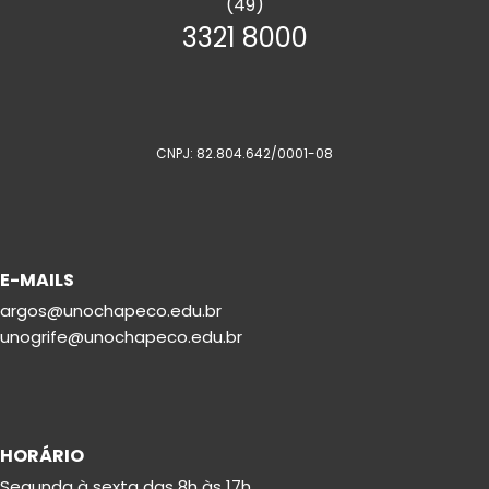
(49)
3321 8000
CNPJ: 82.804.642/0001-08
E-MAILS
argos@unochapeco.edu.br
unogrife@unochapeco.edu.br
HORÁRIO
Segunda à sexta das 8h às 17h