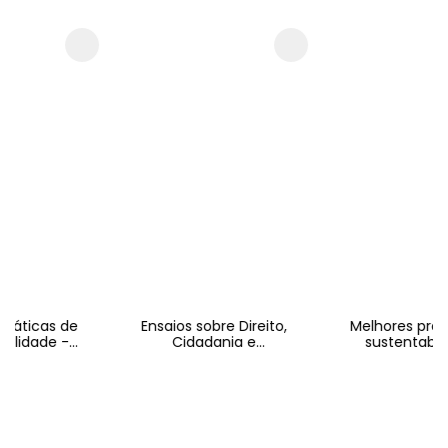
de
Ensaios sobre Direito,
Melhores práticas de
-
Cidadania e
sustentabilidade
Socioambientalismo
 -