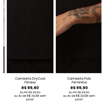
ta Polo
Bermuda Fitness
Babylook Ca
nina
R$ 127,90
R$ 62,9
9,90
No PIX
R$ 127,90
No PIX
R$ 62,
4
de
R$ 31,98
sem juros!
4
de
R$ 15,72
s
$ 99,90
 24,98
sem
os!