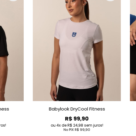
Babylook DryCool Fitness
Camiseta C
R$ 99,90
R$ 62,9
4
de
R$ 24,98
sem juros!
4
de
R$ 15,72
s
No PIX
R$ 99,90
No PIX
R$ 62