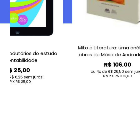
Mito e Literatura: uma análise das
tudo
obras de Mário de Andrade, João
Guimarães Rosa, José María
R$ 106,00
Arguedas, Juan Rulfo e Augusto
4
de
R$ 26,50
sem juros!
Roa Bastos / Eduardo Subirats
No PIX
R$ 106,00
A
p
Ino