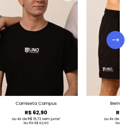
ampus
Bermuda Fitness
0
R$ 127,90
em juros!
4
de
R$ 31,98
sem juros!
,90
No PIX
R$ 127,90