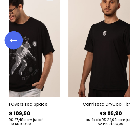
e
Camiseta DryCool Fitness
R$ 99,90
4
de
R$ 24,98
sem juros!
No PIX
R$ 99,90