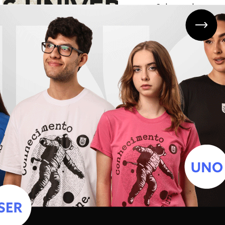
Sobre o aluno: reflexões filosófico-
educacionais