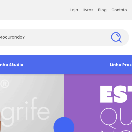
Loja
Livros
Blog
Contato
Loja
Livros
Blog
Contato
s Exatas e da Terra
inha Studio
Ciências Humanas
Ciências Soc
Linha Pres
s Agrárias e Tecnologia
amiseta
Babylook
Antropologia e Sociologia
Administra
Camisa So
Manga Curta
Ciência Política
Arquitetura 
Camiseta 
Direito e Filosofia
Comunicaç
Educação e Psicologia
Economia
História e Geografia
Sociologia