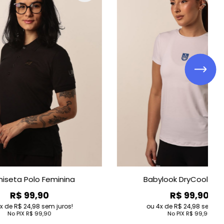
minina
Babylook DryCool Fitness
R$ 99,90
 juros!
4
de
R$ 24,98
sem juros!
0
No PIX
R$ 99,90