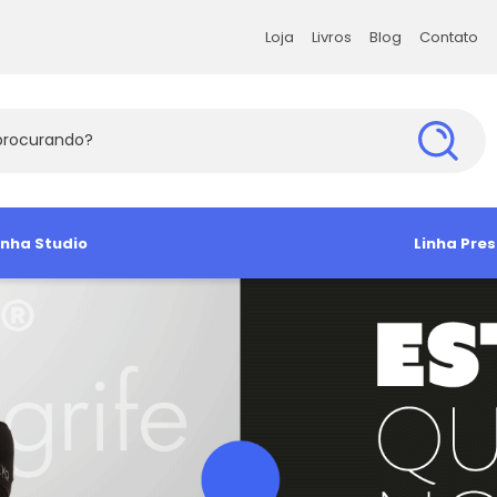
Loja
Livros
Blog
Contato
Loja
Livros
Blog
Contato
s Exatas e da Terra
inha Studio
Ciências Humanas
Ciências Soc
Linha Pres
s Agrárias e Tecnologia
amiseta
Babylook
Antropologia e Sociologia
Administra
Camisa So
Manga Curta
Ciência Política
Arquitetura 
Camiseta 
Direito e Filosofia
Comunicaç
Educação e Psicologia
Economia
História e Geografia
Sociologia