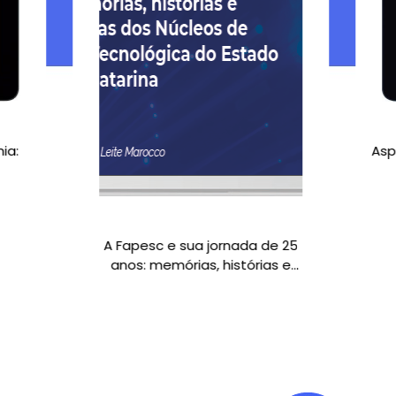
Aspectos introdutóri
da contabili
R$ 25,0
4
de
R$ 6,25
se
No PIX
R$ 25,
 Fapesc e sua jornada de 25
nos: memórias, histórias e
erspectivas dos Núcleos de
vação Tecnológica do Estado
de Santa Catarina