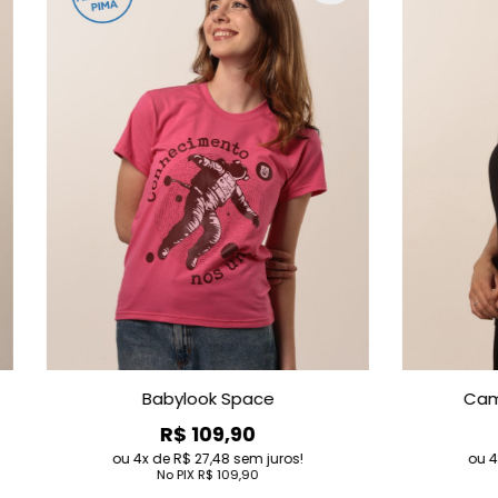
Babylook Space
Camiseta Polo Fe
R$ 109,90
R$ 99,90
4
de
R$ 27,48
sem juros!
4
de
R$ 24,98
sem
No PIX
R$ 109,90
No PIX
R$ 99,9