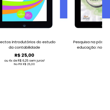
os do estudo
Pesquisa na pós-graduação em
dade
educação: novos horizontes
0
m juros!
00