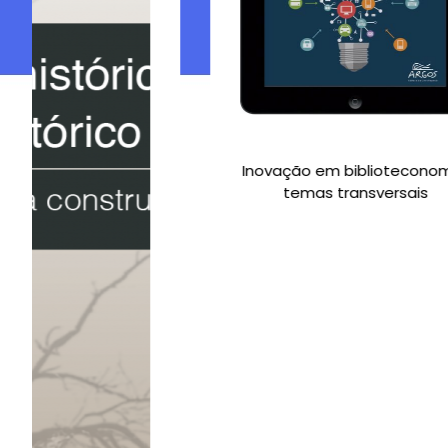
Inovação em biblioteconomia:
temas transversais
A
a
p
Ino