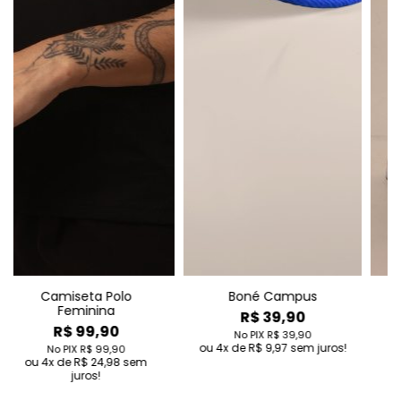
Boné Campus
Legging Fitness
R$ 39,90
R$ 149,90
No PIX
R$ 39,90
No PIX
R$ 149,90
4
de
R$ 9,97
sem juros!
4
de
R$ 37,48
sem
juros!