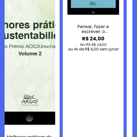
Pensar, fazer e
escrever: o
pesquisarCOM como
R$ 24,00
política de pesquisa em
No PIX
R$ 24,00
psicologia - Ebook
4
de
R$ 6,00
sem juros!