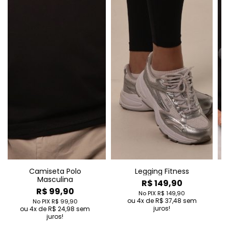
Legging Fitness
Camiseta Oversized
Camis
Space
R$ 149,90
R$ 109,90
R
No PIX
R$ 149,90
4
de
R$ 37,48
sem
No PIX
R$ 109,90
No 
juros!
4
de
R$ 27,48
sem
4
d
juros!